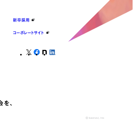
新卒採用
コーポレートサイト
会を、
© kaonavi, Inc