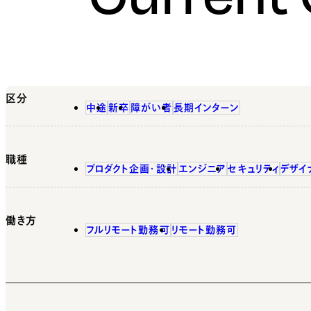
区分
中途
新卒
障がい者
長期インターン
職種
プロダクト企画・設計
エンジニア
セキュリティ
デザイ
働き方
フルリモート勤務可
リモート勤務可