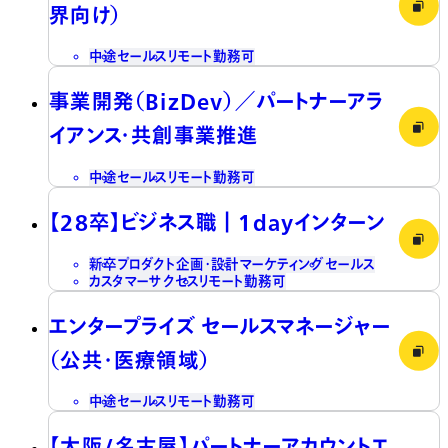
界向け）
中途
セールス
リモート勤務可
事業開発（BizDev）／パートナーアラ
イアンス・共創事業推進
中途
セールス
リモート勤務可
【28卒】ビジネス職┃1dayインターン
新卒
プロダクト企画・設計
マーケティング
セールス
カスタマーサクセス
リモート勤務可
エンタープライズ セールスマネージャー
（公共・医療領域）
中途
セールス
リモート勤務可
【大阪/名古屋】パートナーアカウントエ