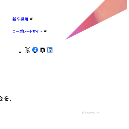
新卒採用
コーポレートサイト
会を、
© kaonavi, Inc