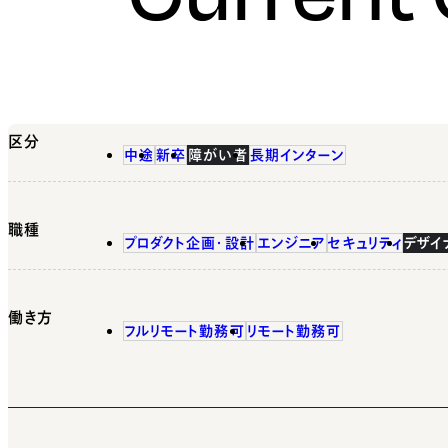
区分
中途
新卒
障がい者
長期インターン
職種
プロダクト企画・設計
エンジニア
セキュリティ
デザイ
働き方
フルリモート勤務可
リモート勤務可