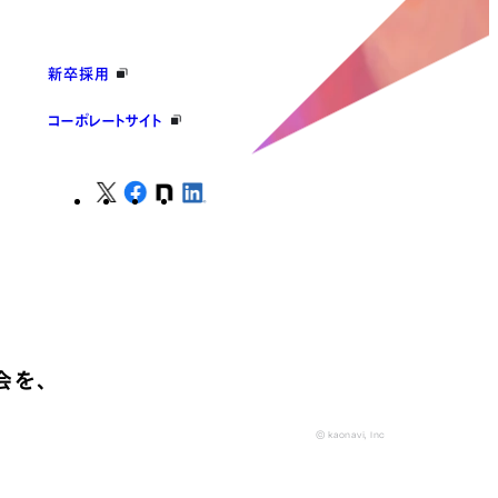
新卒採用
コーポレートサイト
会を、
© kaonavi, Inc