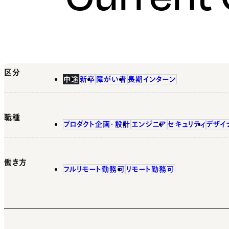
区分
中途
新卒
障がい者
長期インターン
職種
プロダクト企画・設計
エンジニア
セキュリティ
デザイ
働き方
フルリモート勤務可
リモート勤務可