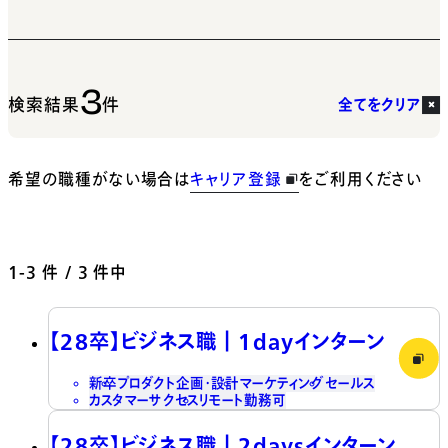
3
検索結果
件
全てをクリア
希望の職種がない場合は
キャリア登録
をご利用ください
1-3
件 / 3 件中
【28卒】ビジネス職┃1dayインターン
新卒
プロダクト企画・設計
マーケティング
セールス
カスタマーサクセス
リモート勤務可
【28卒】ビジネス職┃2daysインターン