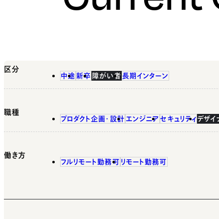
区分
中途
新卒
障がい者
長期インターン
職種
プロダクト企画・設計
エンジニア
セキュリティ
デザイ
働き方
フルリモート勤務可
リモート勤務可