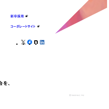
新卒採用
コーポレートサイト
会を、
© kaonavi, Inc