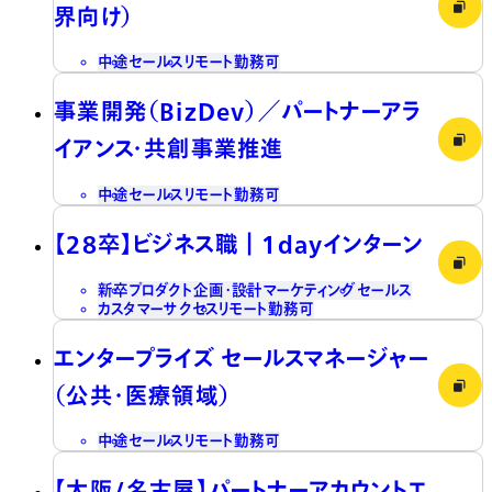
界向け）
中途
セールス
リモート勤務可
事業開発（BizDev）／パートナーアラ
イアンス・共創事業推進
中途
セールス
リモート勤務可
【28卒】ビジネス職┃1dayインターン
新卒
プロダクト企画・設計
マーケティング
セールス
カスタマーサクセス
リモート勤務可
エンタープライズ セールスマネージャー
（公共・医療領域）
中途
セールス
リモート勤務可
【大阪/名古屋】パートナーアカウントエ