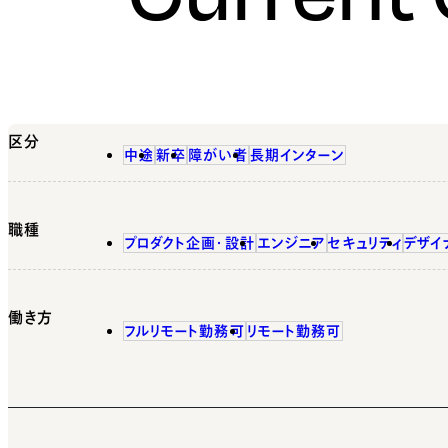
区分
中途
新卒
障がい者
長期インターン
職種
プロダクト企画・設計
エンジニア
セキュリティ
デザイ
働き方
フルリモート勤務可
リモート勤務可