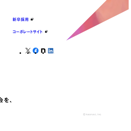
新卒採用
コーポレートサイト
会を、
© kaonavi, Inc