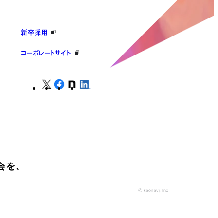
新卒採用
コーポレートサイト
会を、
© kaonavi, Inc