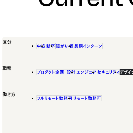
区分
中途
新卒
障がい者
長期インターン
職種
プロダクト企画・設計
エンジニア
セキュリティ
デザイ
働き方
フルリモート勤務可
リモート勤務可