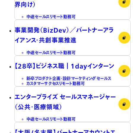
界向け）
中途
セールス
リモート勤務可
事業開発（BizDev）／パートナーアラ
イアンス・共創事業推進
中途
セールス
リモート勤務可
【28卒】ビジネス職┃1dayインターン
新卒
プロダクト企画・設計
マーケティング
セールス
カスタマーサクセス
リモート勤務可
エンタープライズ セールスマネージャー
（公共・医療領域）
中途
セールス
リモート勤務可
【大阪/名古屋】パートナーアカウントエ