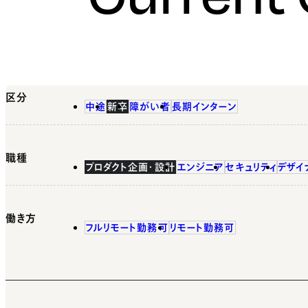
区分
中途
新卒
障がい者
長期インターン
職種
プロダクト企画・設計
エンジニア
セキュリティ
デザイ
働き方
フルリモート勤務可
リモート勤務可