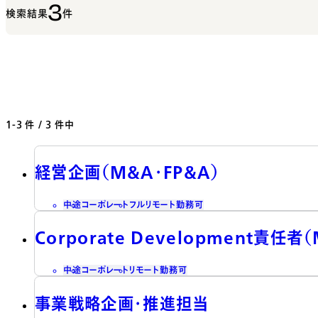
3
検索結果
件
1-3
件 / 3 件中
経営企画（M&A・FP&A）
中途
コーポレート
フルリモート勤務可
Corporate Development責任
中途
コーポレート
リモート勤務可
事業戦略企画・推進担当