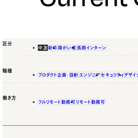
区分
中途
新卒
障がい者
長期インターン
職種
プロダクト企画・設計
エンジニア
セキュリティ
デザイ
働き方
フルリモート勤務可
リモート勤務可