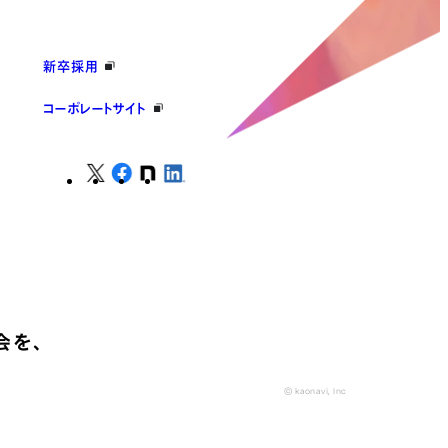
新卒採用
コーポレートサイト
会を、
© kaonavi, Inc