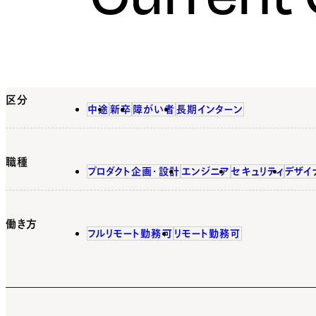
区分
中途
新卒
障がい者
長期インターン
職種
プロダクト企画・設計
エンジニア
セキュリティ
デザイ
働き方
フルリモート勤務可
リモート勤務可