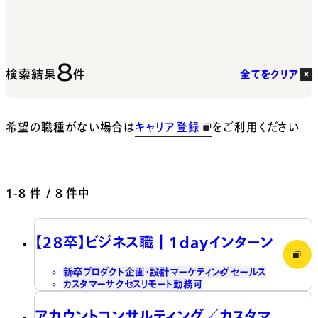
8
検索結果
件
全てをクリア
希望の職種がない場合は
キャリア登録
をご利用ください
1-8
件 / 8 件中
【28卒】ビジネス職┃1dayインターン
新卒
プロダクト企画・設計
マーケティング
セールス
カスタマーサクセス
リモート勤務可
アカウントコンサルティング／カスタマ