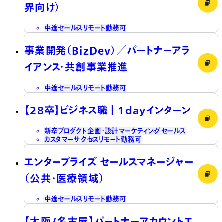
界向け）
中途
セールス
リモート勤務可
事業開発（BizDev）／パートナーアラ
イアンス・共創事業推進
中途
セールス
リモート勤務可
【28卒】ビジネス職┃1dayインターン
新卒
プロダクト企画・設計
マーケティング
セールス
カスタマーサクセス
リモート勤務可
エンタープライズ セールスマネージャー
（公共・医療領域）
中途
セールス
リモート勤務可
【大阪/名古屋】パートナーアカウントエ