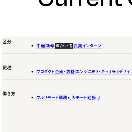
区分
中途
新卒
障がい者
長期インターン
職種
プロダクト企画・設計
エンジニア
セキュリティ
デザイ
働き方
フルリモート勤務可
リモート勤務可