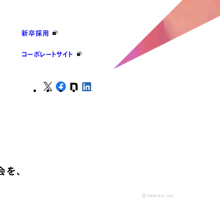
新卒採用
コーポレートサイト
会を、
© kaonavi, Inc