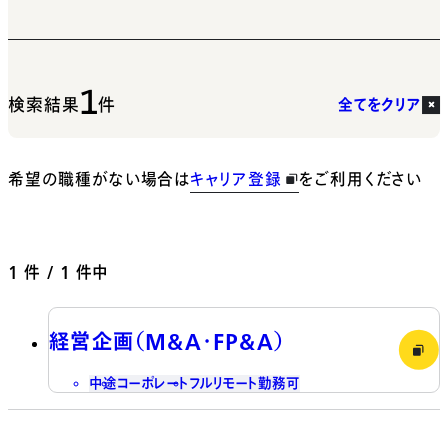
1
検索結果
件
全てをクリア
希望の職種がない場合は
キャリア登録
をご利用ください
1
件 / 1 件中
経営企画（M&A・FP&A）
中途
コーポレート
フルリモート勤務可