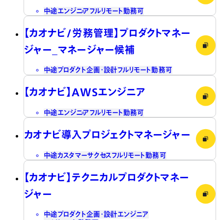
中途
エンジニア
フルリモート勤務可
【カオナビ/労務管理】プロダクトマネー
ジャー_マネージャー候補
中途
プロダクト企画・設計
フルリモート勤務可
【カオナビ】AWSエンジニア
中途
エンジニア
フルリモート勤務可
カオナビ導入プロジェクトマネージャー
中途
カスタマーサクセス
フルリモート勤務可
【カオナビ】テクニカルプロダクトマネー
ジャー
中途
プロダクト企画・設計
エンジニア