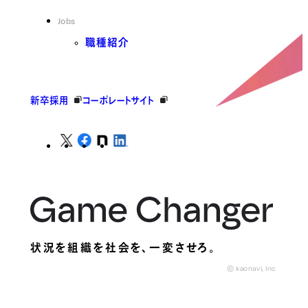
Jobs
職種紹介
新卒採用
コーポレートサイト
状況を組織を社会を、
一変させろ。
© kaonavi, Inc