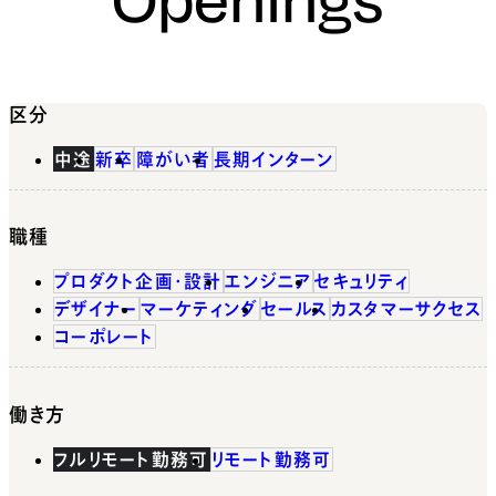
区分
中途
新卒
障がい者
長期インターン
職種
プロダクト企画・設計
エンジニア
セキュリティ
デザイナー
マーケティング
セールス
カスタマーサクセス
コーポレート
働き方
フルリモート勤務可
リモート勤務可