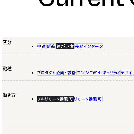
区分
中途
新卒
障がい者
長期インターン
職種
プロダクト企画・設計
エンジニア
セキュリティ
デザイ
働き方
フルリモート勤務可
リモート勤務可