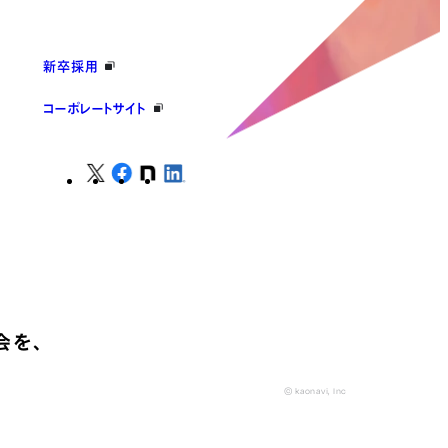
新卒採用
コーポレートサイト
会を、
© kaonavi, Inc