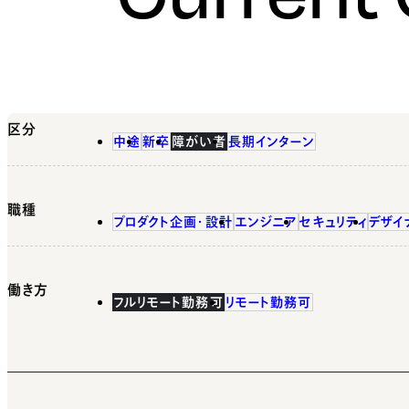
区分
中途
新卒
障がい者
長期インターン
職種
プロダクト企画・設計
エンジニア
セキュリティ
デザイ
働き方
フルリモート勤務可
リモート勤務可