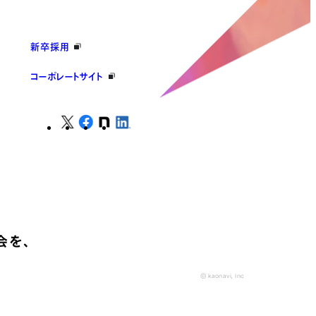
新卒採用
コーポレートサイト
会を、
© kaonavi, Inc