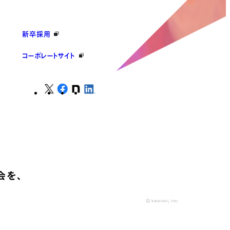
新卒採用
コーポレートサイト
会を、
© kaonavi, Inc