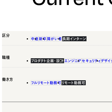
区分
中途
新卒
障がい者
長期インターン
職種
プロダクト企画・設計
エンジニア
セキュリティ
デザイ
働き方
フルリモート勤務可
リモート勤務可