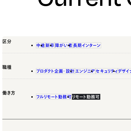
区分
中途
新卒
障がい者
長期インターン
職種
プロダクト企画・設計
エンジニア
セキュリティ
デザイ
働き方
フルリモート勤務可
リモート勤務可