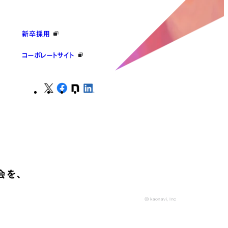
新卒採用
コーポレートサイト
会を、
© kaonavi, Inc