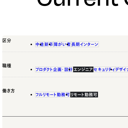
区分
中途
新卒
障がい者
長期インターン
職種
プロダクト企画・設計
エンジニア
セキュリティ
デザイ
働き方
フルリモート勤務可
リモート勤務可