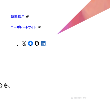
新卒採用
コーポレートサイト
会を、
© kaonavi, Inc