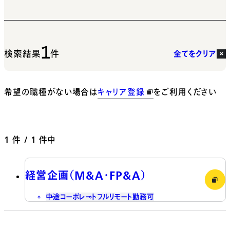
1
検索結果
件
全てをクリア
希望の職種がない場合は
キャリア登録
をご利用ください
1
件 / 1 件中
経営企画（M&A・FP&A）
中途
コーポレート
フルリモート勤務可