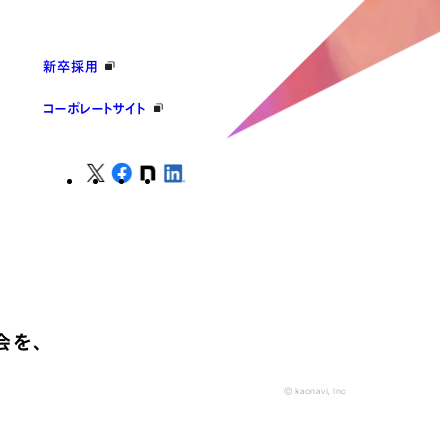
新卒採用
コーポレートサイト
会を、
© kaonavi, Inc