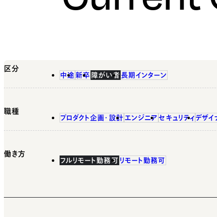
区分
中途
新卒
障がい者
長期インターン
職種
プロダクト企画・設計
エンジニア
セキュリティ
デザイ
働き方
フルリモート勤務可
リモート勤務可