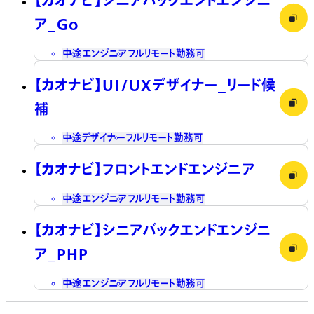
ア_Go
中途
エンジニア
フルリモート勤務可
【カオナビ】UI/UXデザイナー_リード候
補
中途
デザイナー
フルリモート勤務可
【カオナビ】フロントエンドエンジニア
中途
エンジニア
フルリモート勤務可
【カオナビ】シニアバックエンドエンジニ
ア_PHP
中途
エンジニア
フルリモート勤務可