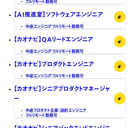
フルリモート勤務可
【AI推進室】ソフトウェアエンジニア
中途
エンジニア
フルリモート勤務可
【カオナビ】QAリードエンジニア
中途
エンジニア
フルリモート勤務可
【カオナビ】プロダクトエンジニア
中途
エンジニア
フルリモート勤務可
【カオナビ】シニアプロダクトマネージャ
ー
中途
プロダクト企画・設計
エンジニア
フルリモート勤務可
【カオナビ】シニアバックエンドエンジニ