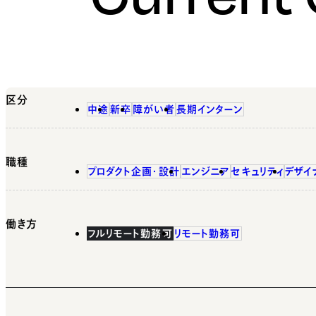
区分
中途
新卒
障がい者
長期インターン
職種
プロダクト企画・設計
エンジニア
セキュリティ
デザイ
働き方
フルリモート勤務可
リモート勤務可