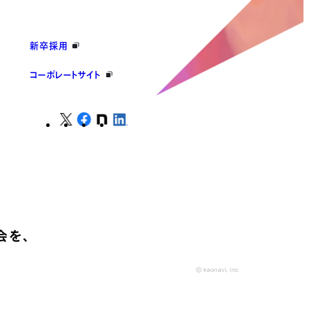
新卒採用
コーポレートサイト
会を、
© kaonavi, Inc