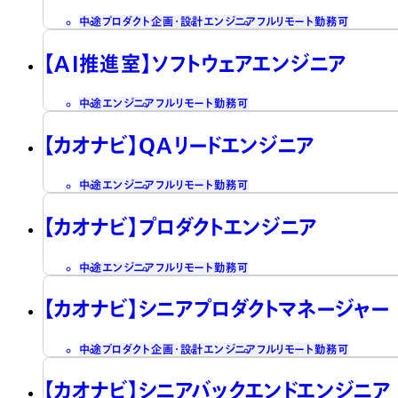
中途
プロダクト企画・設計
エンジニア
フルリモート勤務可
【AI推進室】ソフトウェアエンジニア
中途
エンジニア
フルリモート勤務可
【カオナビ】QAリードエンジニア
中途
エンジニア
フルリモート勤務可
【カオナビ】プロダクトエンジニア
中途
エンジニア
フルリモート勤務可
【カオナビ】シニアプロダクトマネージャー
中途
プロダクト企画・設計
エンジニア
フルリモート勤務可
【カオナビ】シニアバックエンドエンジニア