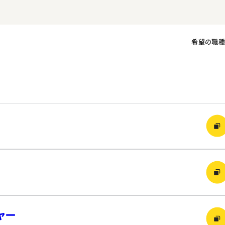
希望の職
ャー