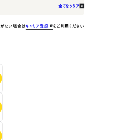
全てをクリア
種がない場合は
キャリア登録
をご利用ください