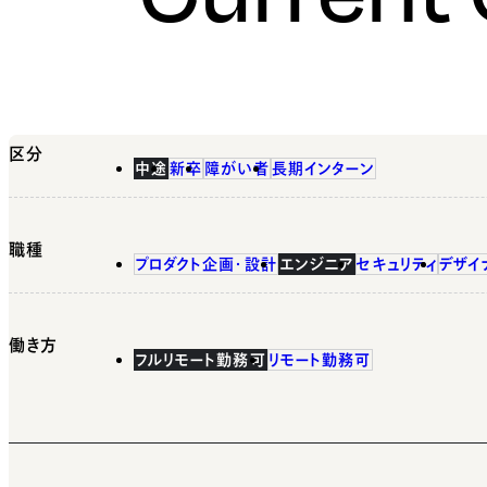
区分
中途
新卒
障がい者
長期インターン
職種
プロダクト企画・設計
エンジニア
セキュリティ
デザイ
働き方
フルリモート勤務可
リモート勤務可