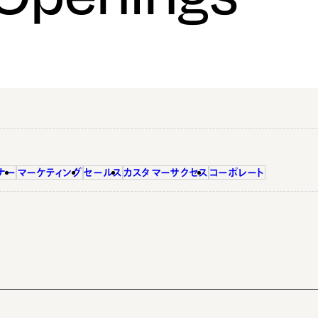
ナー
マーケティング
セールス
カスタマーサクセス
コーポレート