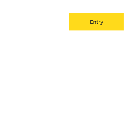
Entry