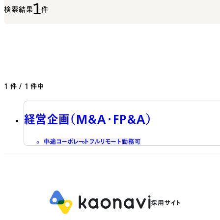
1
検索結果
件
1
件 / 1 件中
経営企画（M&A・FP&A）
中途
コーポレート
フルリモート勤務可