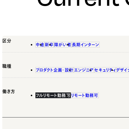
区分
中途
新卒
障がい者
長期インターン
職種
プロダクト企画・設計
エンジニア
セキュリティ
デザイ
働き方
フルリモート勤務可
リモート勤務可