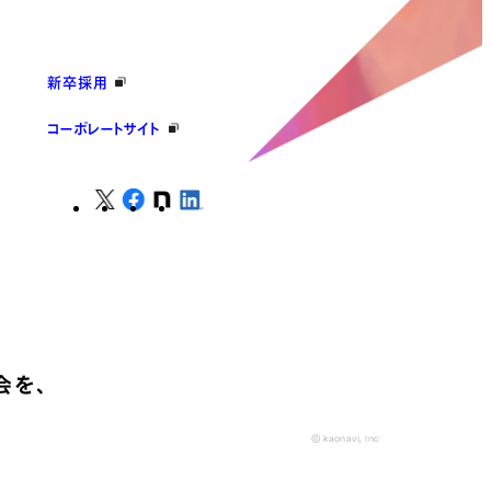
新卒採用
コーポレートサイト
会を、
© kaonavi, Inc