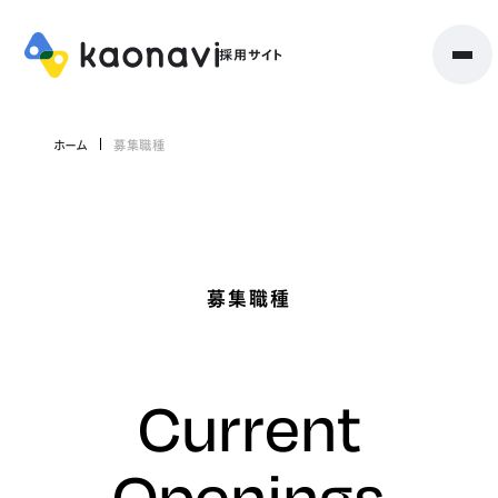
ホーム
募集職種
募集職種
Current
Openings