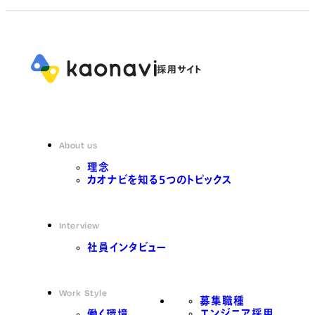
About us
理念
カオナビを知る5つのトピックス
Interview
社員インタビュー
Work Style
募集職種
エンジニア採用
働く環境