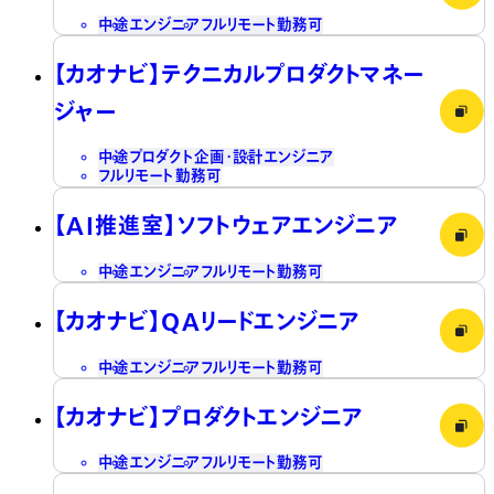
中途
エンジニア
フルリモート勤務可
【カオナビ】テクニカルプロダクトマネー
ジャー
中途
プロダクト企画・設計
エンジニア
フルリモート勤務可
【AI推進室】ソフトウェアエンジニア
中途
エンジニア
フルリモート勤務可
【カオナビ】QAリードエンジニア
中途
エンジニア
フルリモート勤務可
【カオナビ】プロダクトエンジニア
中途
エンジニア
フルリモート勤務可