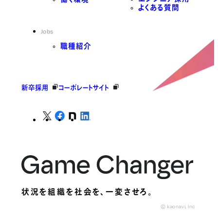
よくある質問
Jobs
職種紹介
新卒採用
コーポレートサイト
状況を組織を社会を、
一変させろ。
© kaonavi, Inc