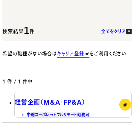
1
検索結果
件
全てをクリア
希望の職種がない場合は
キャリア登録
をご利用ください
1
件 / 1 件中
経営企画（M&A・FP&A）
中途
コーポレート
フルリモート勤務可