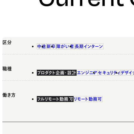
区分
中途
新卒
障がい者
長期インターン
職種
プロダクト企画・設計
エンジニア
セキュリティ
デザイ
働き方
フルリモート勤務可
リモート勤務可