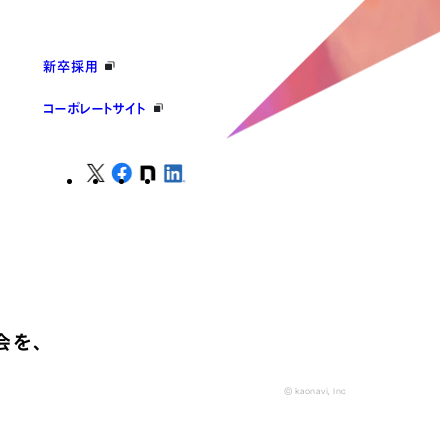
新卒採用
コーポレートサイト
会を、
© kaonavi, Inc