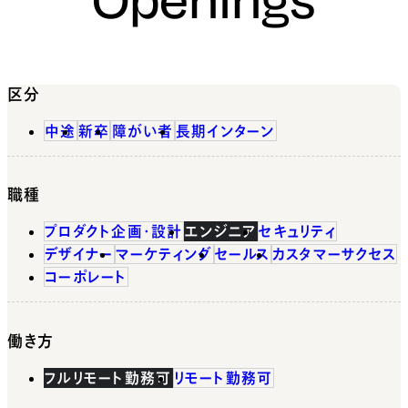
区分
中途
新卒
障がい者
長期インターン
職種
プロダクト企画・設計
エンジニア
セキュリティ
デザイナー
マーケティング
セールス
カスタマーサクセス
コーポレート
働き方
フルリモート勤務可
リモート勤務可