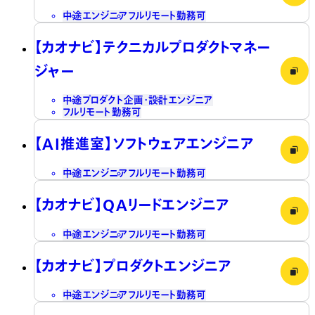
中途
エンジニア
フルリモート勤務可
【カオナビ】テクニカルプロダクトマネー
ジャー
中途
プロダクト企画・設計
エンジニア
フルリモート勤務可
【AI推進室】ソフトウェアエンジニア
中途
エンジニア
フルリモート勤務可
【カオナビ】QAリードエンジニア
中途
エンジニア
フルリモート勤務可
【カオナビ】プロダクトエンジニア
中途
エンジニア
フルリモート勤務可