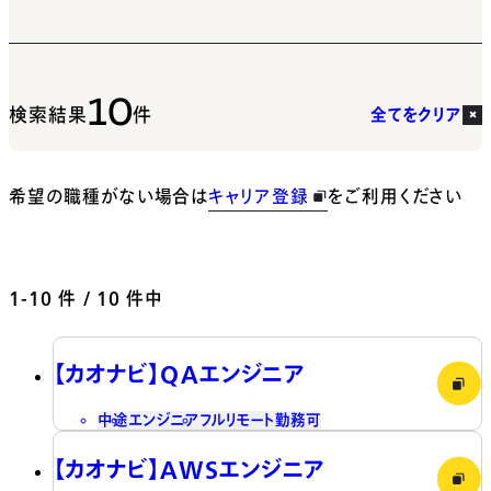
10
検索結果
件
全てをクリア
希望の職種がない場合は
キャリア登録
をご利用ください
1-10
件 / 10 件中
【カオナビ】QAエンジニア
中途
エンジニア
フルリモート勤務可
【カオナビ】AWSエンジニア