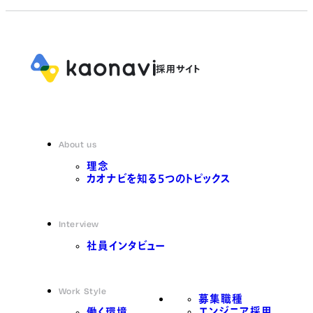
About us
理念
カオナビを知る5つのトピックス
Interview
社員インタビュー
Work Style
募集職種
エンジニア採用
働く環境