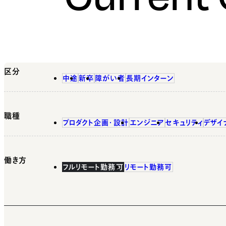
区分
中途
新卒
障がい者
長期インターン
職種
プロダクト企画・設計
エンジニア
セキュリティ
デザイ
働き方
フルリモート勤務可
リモート勤務可