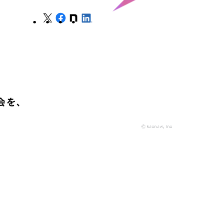
会を、
© kaonavi, Inc