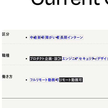
区分
中途
新卒
障がい者
長期インターン
職種
プロダクト企画・設計
エンジニア
セキュリティ
デザイ
働き方
フルリモート勤務可
リモート勤務可