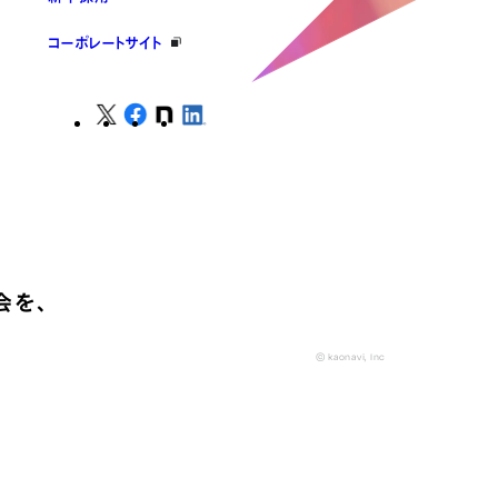
コーポレートサイト
会を、
© kaonavi, Inc