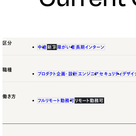
区分
中途
新卒
障がい者
長期インターン
職種
プロダクト企画・設計
エンジニア
セキュリティ
デザイ
働き方
フルリモート勤務可
リモート勤務可