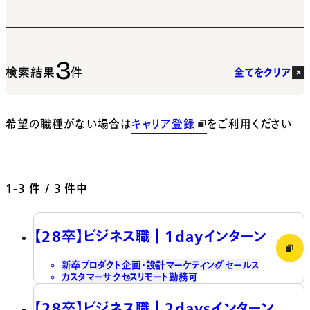
3
検索結果
件
全てをクリア
希望の職種がない場合は
キャリア登録
をご利用ください
1-3
件 / 3 件中
【28卒】ビジネス職┃1dayインターン
新卒
プロダクト企画・設計
マーケティング
セールス
カスタマーサクセス
リモート勤務可
【28卒】ビジネス職┃2daysインターン