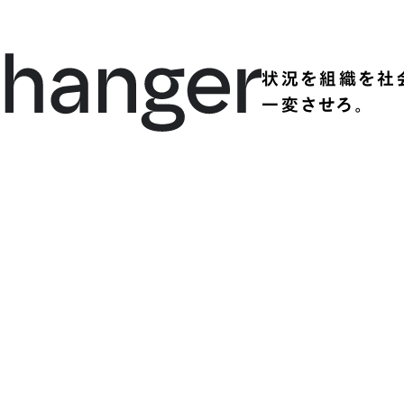
状況を組織を社
一変させろ。