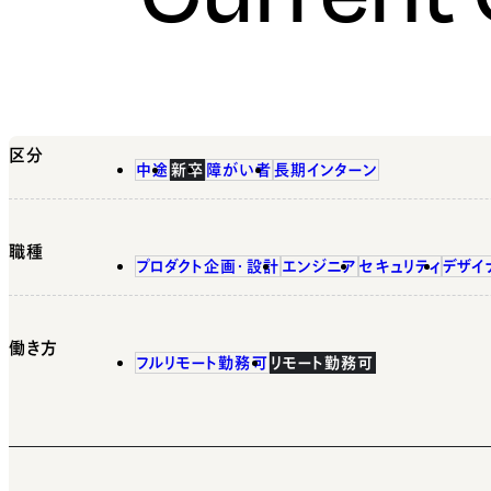
区分
中途
新卒
障がい者
長期インターン
職種
プロダクト企画・設計
エンジニア
セキュリティ
デザイ
働き方
フルリモート勤務可
リモート勤務可