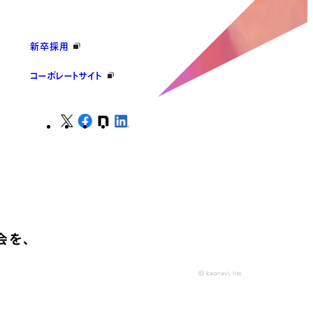
新卒採用
コーポレートサイト
会を、
© kaonavi, Inc