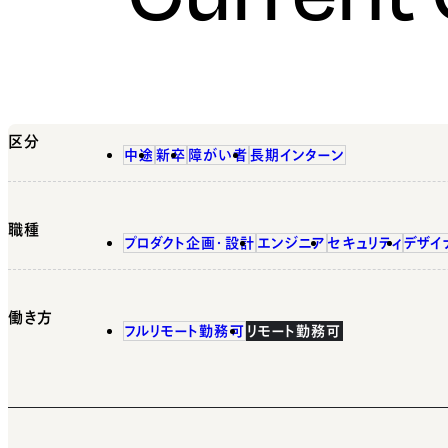
区分
中途
新卒
障がい者
長期インターン
職種
プロダクト企画・設計
エンジニア
セキュリティ
デザイ
働き方
フルリモート勤務可
リモート勤務可