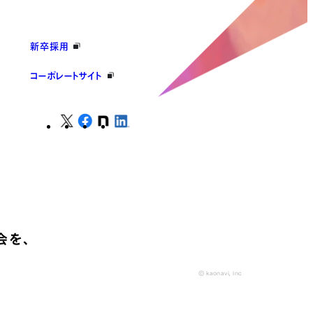
新卒採用
コーポレートサイト
会を、
© kaonavi, Inc