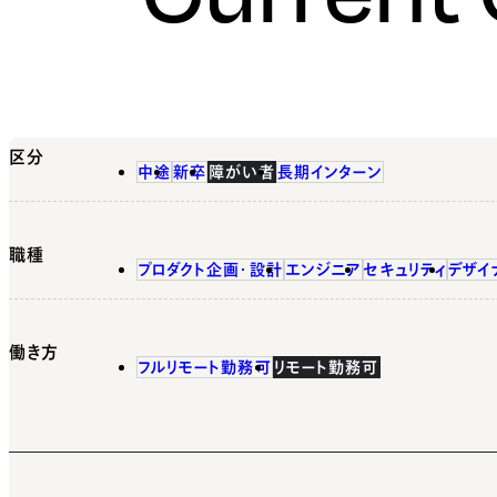
区分
中途
新卒
障がい者
長期インターン
職種
プロダクト企画・設計
エンジニア
セキュリティ
デザイ
働き方
フルリモート勤務可
リモート勤務可