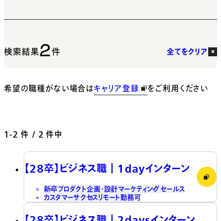
2
検索結果
件
全てをクリア
希望の職種がない場合は
キャリア登録
をご利用ください
1-2
件 / 2 件中
【28卒】ビジネス職┃1dayインターン
新卒
プロダクト企画・設計
マーケティング
セールス
カスタマーサクセス
リモート勤務可
【28卒】ビジネス職┃2daysインターン