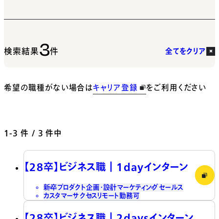
3
検索結果
件
全てをクリア
希望の職種がない場合は
キャリア登録
をご利用ください
1-3
件 / 3 件中
【28卒】ビジネス職┃1dayインターン
新卒
プロダクト企画・設計
マーケティング
セールス
カスタマーサクセス
リモート勤務可
【28卒】ビジネス職┃2daysインターン