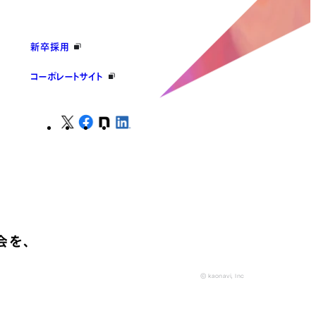
新卒採用
コーポレートサイト
会を、
© kaonavi, Inc