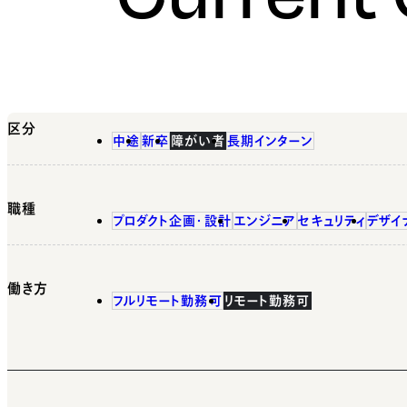
区分
中途
新卒
障がい者
長期インターン
職種
プロダクト企画・設計
エンジニア
セキュリティ
デザイ
働き方
フルリモート勤務可
リモート勤務可