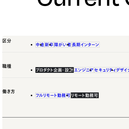
区分
中途
新卒
障がい者
長期インターン
職種
プロダクト企画・設計
エンジニア
セキュリティ
デザイ
働き方
フルリモート勤務可
リモート勤務可