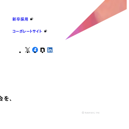
新卒採用
コーポレートサイト
会を、
© kaonavi, Inc