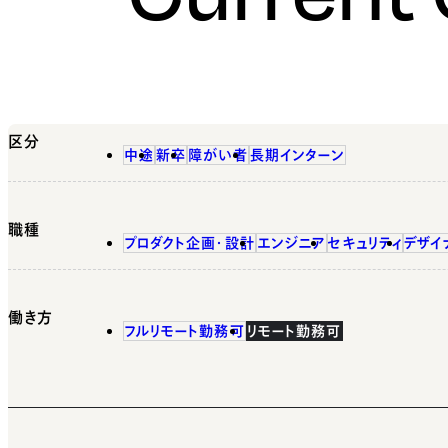
区分
中途
新卒
障がい者
長期インターン
職種
プロダクト企画・設計
エンジニア
セキュリティ
デザイ
働き方
フルリモート勤務可
リモート勤務可