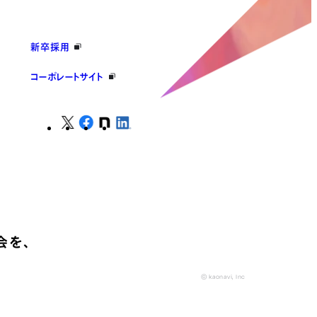
新卒採用
コーポレートサイト
会を、
© kaonavi, Inc