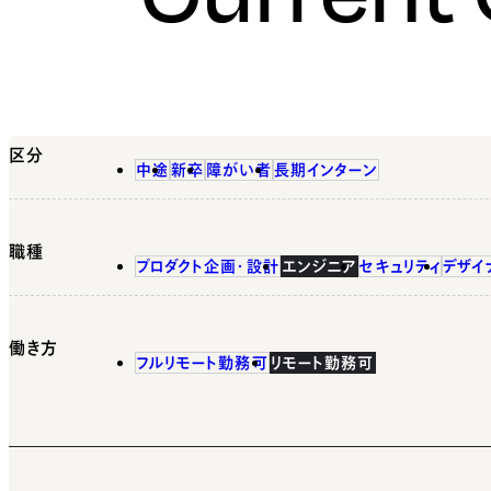
区分
中途
新卒
障がい者
長期インターン
職種
プロダクト企画・設計
エンジニア
セキュリティ
デザイ
働き方
フルリモート勤務可
リモート勤務可