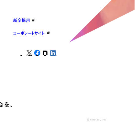
新卒採用
コーポレートサイト
会を、
© kaonavi, Inc