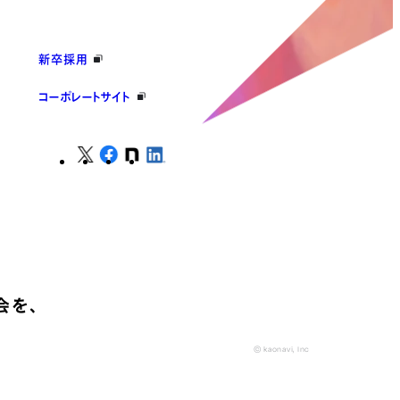
新卒採用
コーポレートサイト
会を、
© kaonavi, Inc