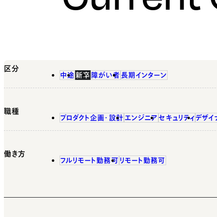
区分
中途
新卒
障がい者
長期インターン
職種
プロダクト企画・設計
エンジニア
セキュリティ
デザイ
働き方
フルリモート勤務可
リモート勤務可