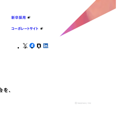
新卒採用
コーポレートサイト
会を、
© kaonavi, Inc