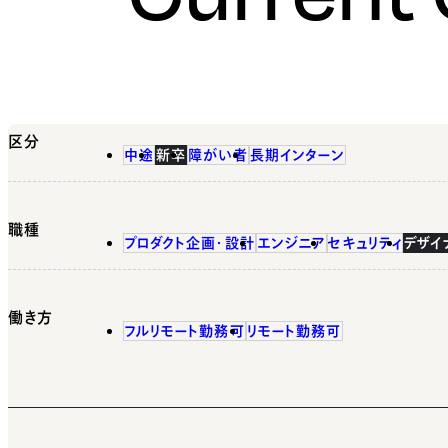
区分
中途
新卒
障がい者
長期インターン
職種
プロダクト企画・設計
エンジニア
セキュリティ
デザイ
働き方
フルリモート勤務可
リモート勤務可