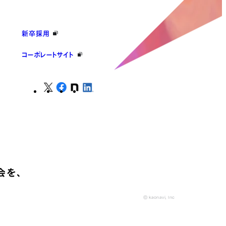
新卒採用
コーポレートサイト
会を、
© kaonavi, Inc