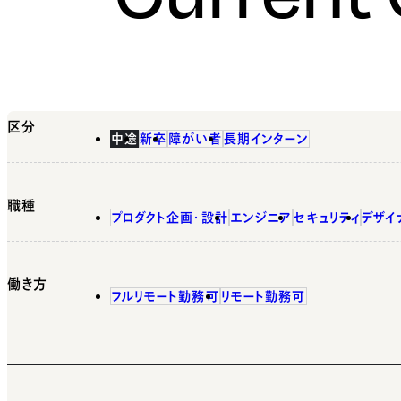
区分
中途
新卒
障がい者
長期インターン
職種
プロダクト企画・設計
エンジニア
セキュリティ
デザイ
働き方
フルリモート勤務可
リモート勤務可