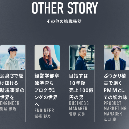
OTHER STORY
その他の挑戦秘話
泥臭さで駆
経営学部卒
目指すは
ぶつかり稽
け抜ける
独学育ち
10年後
古で磨く
新規事業の
プログラミ
売上100億
PMMとし
世界を
ングの世界
円の男
ての切れ味
ENGINEER
BUSINESS
PRODUCT
へ
MANAGER
MARKETING
別城 慎治
ENGINEER
MANAGER
菅原 拓弥
城福 彩乃
江口 慶