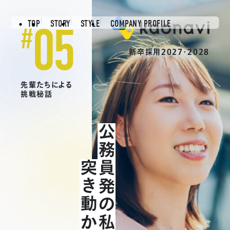
05
TOP
STORY
STYLE
COMPANY PROFILE
#
新卒採用2027・2028
先輩たちによる
挑戦秘話
公務員発の私を
突き動かすもの